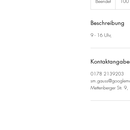
Beendet
B
100
e
e
n
Beschreibung
d
9 - 16 Uhr,
e
t
Kontaktangabe
0178 2139203
sm.gauss@googlema
Mettenberger Str. 